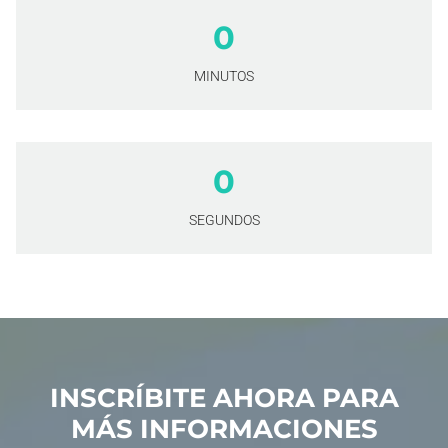
0
MINUTOS
0
SEGUNDOS
WEBSITES
WOFÜR?
INSCRÍBITE AHORA PARA
PLÄNE
MÁS INFORMACIONES