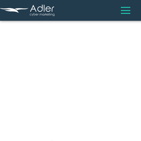
-LASS DEINEN ADLER
FLIEGEN UM DEINE ZIELE ZU
ERREICHEN-
BEGINNE EINE NEUE FORM DES ONLINE
MARKETING